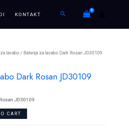
Dark
Search
DI
KONTAKT
Rosan
JD30109
quantity
 za lavabo
/ Baterija za lavabo Dark Rosan JD30109
avabo Dark Rosan JD30109
k Rosan JD30109
TO CART