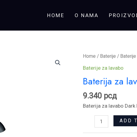
HOME
O NAMA
PROIZVO
Baterija
Home
/
Baterije
/
Baterije
za
Baterije za lavabo
lavabo
Baterija za l
Dark
Rosan
9.340
рсд
JD30109
Baterija za lavabo Dar
quantity
ADD 