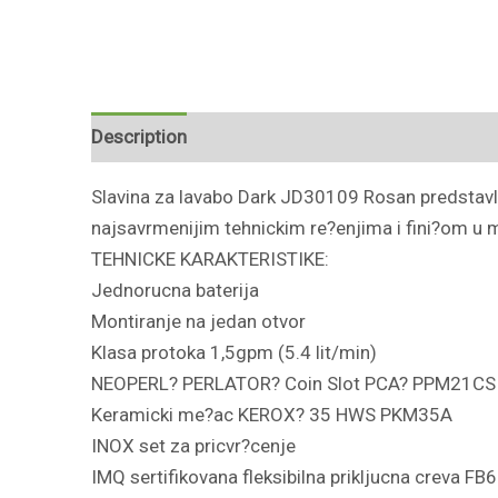
Description
Reviews (0)
Slavina za lavabo Dark JD30109 Rosan predstavlj
najsavrmenijim tehnickim re?enjima i fini?om u m
TEHNICKE KARAKTERISTIKE:
Jednorucna baterija
Montiranje na jedan otvor
Klasa protoka 1,5gpm (5.4 lit/min)
NEOPERL? PERLATOR? Coin Slot PCA? PPM21CS
Keramicki me?ac KEROX? 35 HWS PKM35A
INOX set za pricvr?cenje
IMQ sertifikovana fleksibilna prikljucna creva F