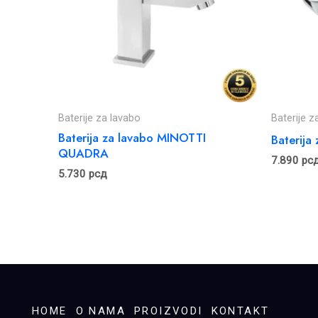
Baterije za lavabo
Baterije z
Baterija za lavabo MINOTTI
Baterija
QUADRA
7.890
рс
5.730
рсд
HOME
O NAMA
PROIZVODI
KONTAKT