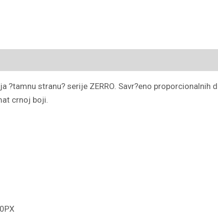
a ?tamnu stranu? serije ZERRO. Savr?eno proporcionalnih di
at crnoj boji.
B60PX