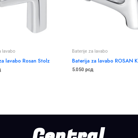
a lavabo
Baterije za lavabo
 za lavabo Rosan Stolz
Baterija za lavabo ROSAN 
д
5.050
рсд