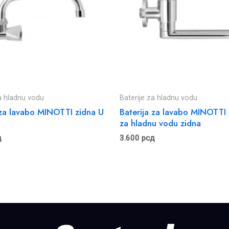
za hladnu vodu
Baterije za hladnu vodu
 za lavabo MINOTTI zidna U
Baterija za lavabo MINOTTI
za hladnu vodu zidna
д
3.600
рсд