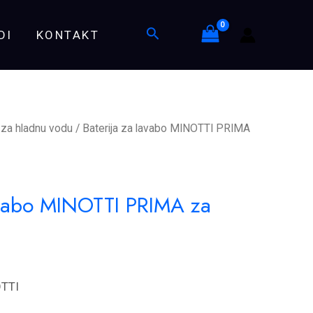
MINOTTI
Search
DI
KONTAKT
PRIMA
za
hladnu
vodu
quantity
e za hladnu vodu
/ Baterija za lavabo MINOTTI PRIMA
lavabo MINOTTI PRIMA za
OTTI