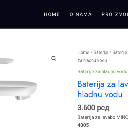
HOME
O NAMA
PROIZVO
Baterija
Home
/
Baterije
/
Baterij
za
za hladnu vodu
lavabo
Baterije za hladnu vodu
MINOTTI
Baterija za 
PRIMA
hladnu vodu
za
hladnu
3.600
рсд
vodu
quantity
Baterija za lavabo MIN
4005