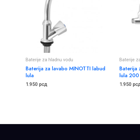
Baterije za hladnu vodu
Baterije 
Baterija za lavabo MINOTTI labud
Baterija
lula
lula 200
1.950
рсд
1.950
рс