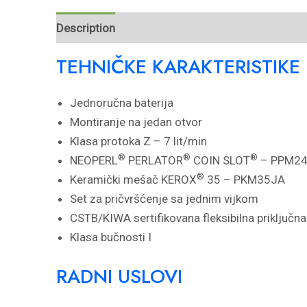
Description
Reviews (0)
TEHNIČKE KARAKTERISTIKE
Jednoručna baterija
Montiranje na jedan otvor
Klasa protoka Z – 7 lit/min
®
®
®
NEOPERL
PERLATOR
COIN SLOT
– PPM2
®
Keramički mešač KEROX
35 – PKM35JA
Set za pričvršćenje sa jednim vijkom
CSTB/KIWA sertifikovana fleksibilna priključna
Klasa bučnosti I
RADNI USLOVI