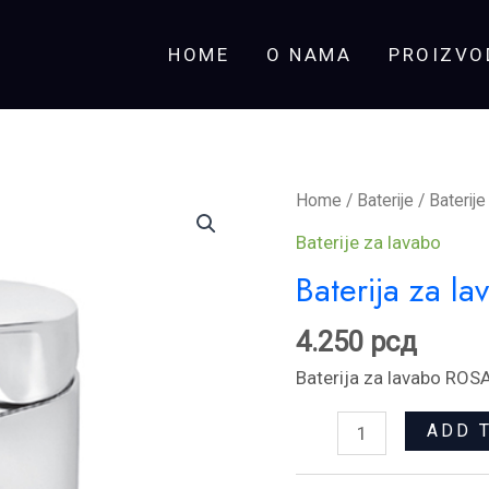
HOME
O NAMA
PROIZVO
Baterija
Home
/
Baterije
/
Baterije
za
Baterije za lavabo
lavabo
Baterija za 
ROSAN
SMART
4.250
рсд
quantity
Baterija za lavabo R
ADD 