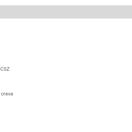
4CSZ
 creva