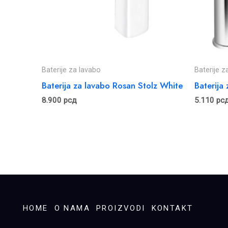
Baterije za lavabo
Baterije z
Baterija za lavabo Rosan Stolz White
Baterij
8.900
рсд
5.110
рс
HOME
O NAMA
PROIZVODI
KONTAKT