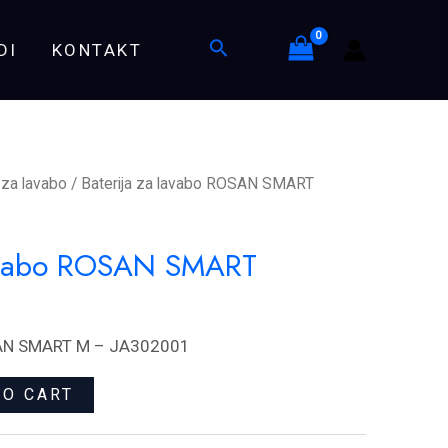
ROSAN
Search
DI
KONTAKT
SMART
quantity
 za lavabo
/ Baterija za lavabo ROSAN SMART
lavabo ROSAN SMART
OSAN SMART M – JA302001
TO CART