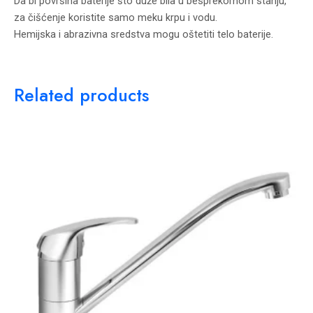
Da bi površina baterije što duže bila u besprekornom stanju,
za čišćenje koristite samo meku krpu i vodu.
Hemijska i abrazivna sredstva mogu oštetiti telo baterije.
Related products