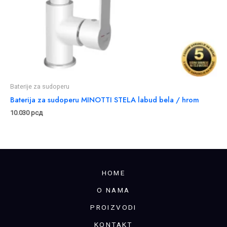
Baterije za sudoperu
Baterija za sudoperu MINOTTI STELA labud bela / hrom
10.030
рсд
HOME
O NAMA
PROIZVODI
KONTAKT