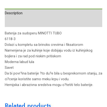
Description
Reviews (0)
Baterija za sudoperu MINOTTI TUBO
6118-3
Dolazi u kompletu sa brinoks crevima i fiksatorom
Namenjena je za kuhinje koje dobijaju vodu iz kuhinjskog
bojlera i za rad pod niskim pritiskom
Moderna labud lula
Savet
Da bi povr?ina baterije ?to du?e bila u besprekornom stanju, za
ci?cenje koristite samo meku krpu i vodu.
Hemijska i abrazivna sredstva mogu o?tetiti telo baterije.
Related products