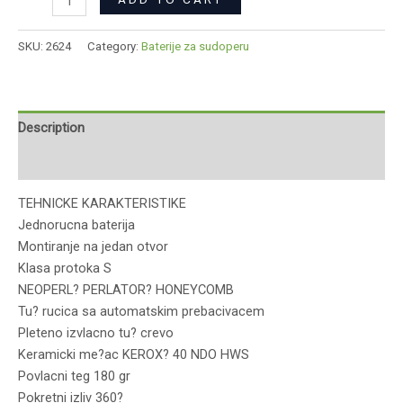
SKU:
2624
Category:
Baterije za sudoperu
Description
Reviews (0)
TEHNICKE KARAKTERISTIKE
Jednorucna baterija
Montiranje na jedan otvor
Klasa protoka S
NEOPERL? PERLATOR? HONEYCOMB
Tu? rucica sa automatskim prebacivacem
Pleteno izvlacno tu? crevo
Keramicki me?ac KEROX? 40 NDO HWS
Povlacni teg 180 gr
Pokretni izliv 360?