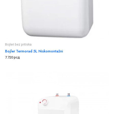
Bojleri bez pritiska
Bojler Termorad 5L Niskomontažni
7.720
рсд