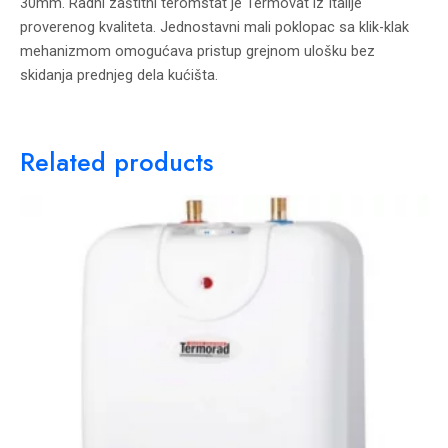
30mm. Radni zaštitni teromstat je Termovat iz Italije
proverenog kvaliteta. Jednostavni mali poklopac sa klik-klak
mehanizmom omogućava pristup grejnom ulošku bez
skidanja prednjeg dela kućišta.
Related products