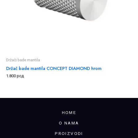
Držači bade mantila
Držač bade mantila CONCEPT DIAMOND hrom
1.800
рсд
HOME
O NAMA
PROIZVODI