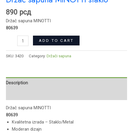
890
рсд
Držač sapuna MINOTTI
80639
ADD TO CART
SKU:
3420
Category:
Držači sapuna
Description
Reviews (0)
Držač sapuna MINOTTI
80639
Kvalitetna izrada – Staklo/Metal
Moderan dizajn