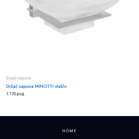
Držači sapuna
Držač sapuna MINOTTI staklo
1.170
рсд
HOME