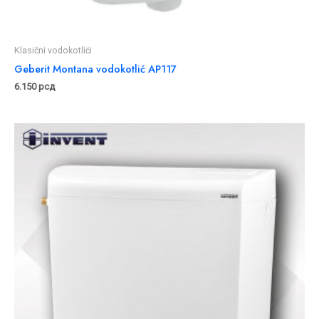
Klasični vodokotlići
Geberit Montana vodokotlić AP117
6.150
рсд