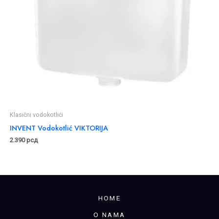
Klasični vodokotlići
INVENT Vodokotlić VIKTORIJA
2.390
рсд
HOME
O NAMA