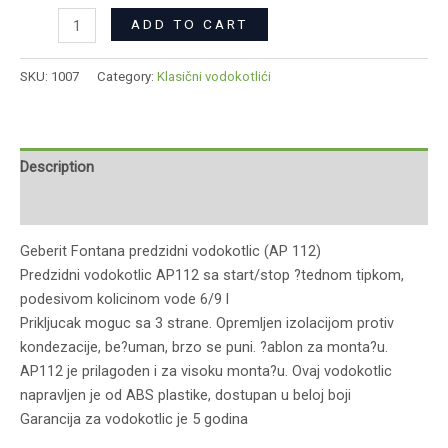
ADD TO CART
SKU:
1007
Category:
Klasični vodokotlići
Description
Reviews (0)
Geberit Fontana predzidni vodokotlic (AP 112)
Predzidni vodokotlic AP112 sa start/stop ?tednom tipkom,
podesivom kolicinom vode 6/9 l
Prikljucak moguc sa 3 strane. Opremljen izolacijom protiv
kondezacije, be?uman, brzo se puni. ?ablon za monta?u.
AP112 je prilagoden i za visoku monta?u. Ovaj vodokotlic
napravljen je od ABS plastike, dostupan u beloj boji
Garancija za vodokotlic je 5 godina