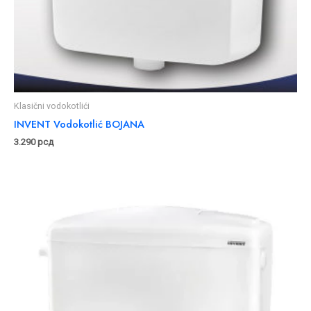
Klasični vodokotlići
INVENT Vodokotlić BOJANA
3.290
рсд