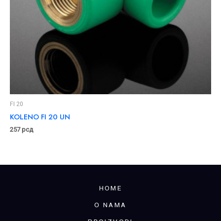
FI 20
KOLENO FI 20 UN
257
рсд
HOME
O NAMA