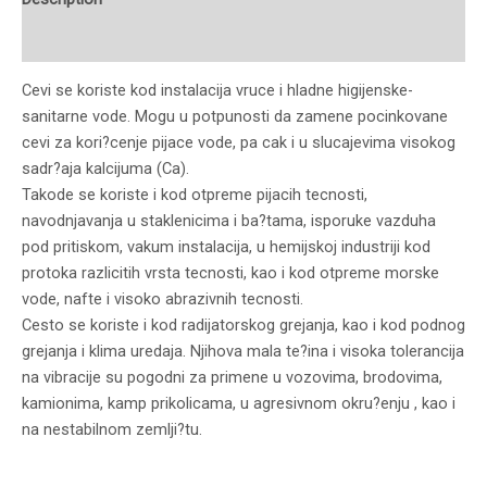
Reviews (0)
Cevi se koriste kod instalacija vruce i hladne higijenske-
sanitarne vode. Mogu u potpunosti da zamene pocinkovane
cevi za kori?cenje pijace vode, pa cak i u slucajevima visokog
sadr?aja kalcijuma (Ca).
Takode se koriste i kod otpreme pijacih tecnosti,
navodnjavanja u staklenicima i ba?tama, isporuke vazduha
pod pritiskom, vakum instalacija, u hemijskoj industriji kod
protoka razlicitih vrsta tecnosti, kao i kod otpreme morske
vode, nafte i visoko abrazivnih tecnosti.
Cesto se koriste i kod radijatorskog grejanja, kao i kod podnog
grejanja i klima uredaja. Njihova mala te?ina i visoka tolerancija
na vibracije su pogodni za primene u vozovima, brodovima,
kamionima, kamp prikolicama, u agresivnom okru?enju , kao i
na nestabilnom zemlji?tu.