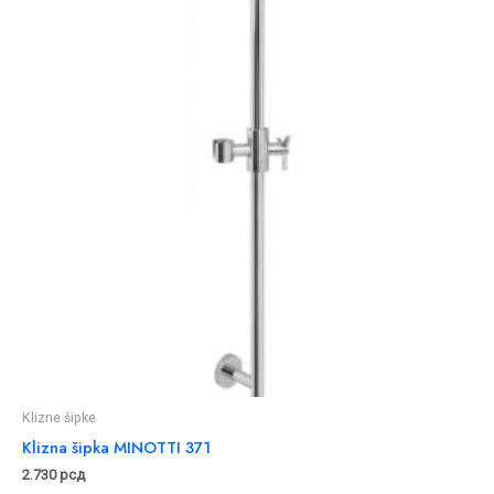
Klizne šipke
Klizna šipka MINOTTI 371
2.730
рсд