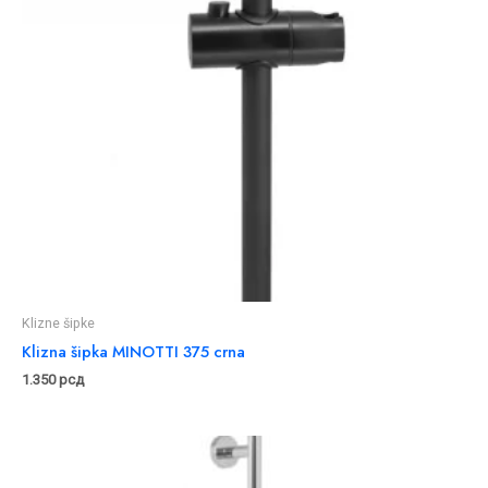
Klizne šipke
Klizna šipka MINOTTI 375 crna
1.350
рсд