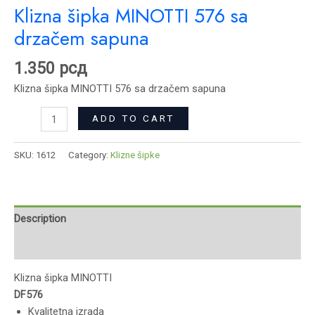
Klizna šipka MINOTTI 576 sa
drzačem sapuna
1.350
рсд
Klizna šipka MINOTTI 576 sa drzačem sapuna
ADD TO CART
SKU:
1612
Category:
Klizne šipke
Description
Reviews (0)
Klizna šipka MINOTTI
DF576
Kvalitetna izrada