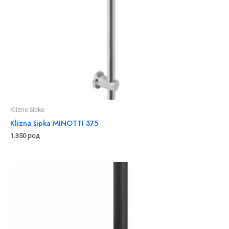
Klizne šipke
Klizna šipka MINOTTI 375
1.350
рсд