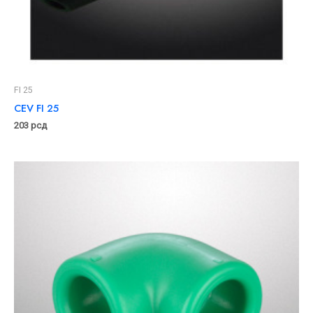
FI 25
CEV FI 25
203
рсд