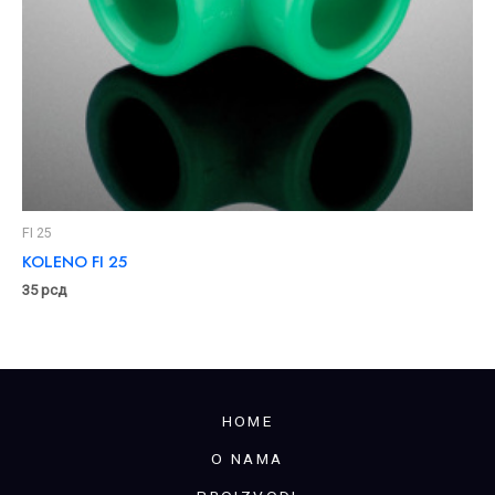
FI 25
KOLENO FI 25
35
рсд
HOME
O NAMA