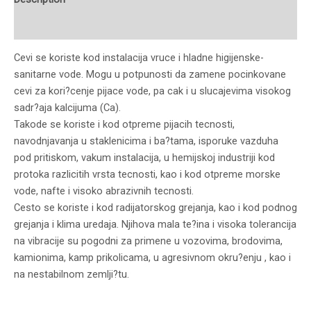
Reviews (0)
Cevi se koriste kod instalacija vruce i hladne higijenske-
sanitarne vode. Mogu u potpunosti da zamene pocinkovane
cevi za kori?cenje pijace vode, pa cak i u slucajevima visokog
sadr?aja kalcijuma (Ca).
Takode se koriste i kod otpreme pijacih tecnosti,
navodnjavanja u staklenicima i ba?tama, isporuke vazduha
pod pritiskom, vakum instalacija, u hemijskoj industriji kod
protoka razlicitih vrsta tecnosti, kao i kod otpreme morske
vode, nafte i visoko abrazivnih tecnosti.
Cesto se koriste i kod radijatorskog grejanja, kao i kod podnog
grejanja i klima uredaja. Njihova mala te?ina i visoka tolerancija
na vibracije su pogodni za primene u vozovima, brodovima,
kamionima, kamp prikolicama, u agresivnom okru?enju , kao i
na nestabilnom zemlji?tu.