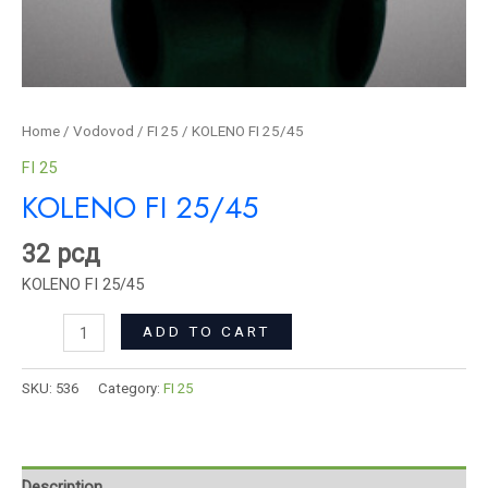
Home
/
Vodovod
/
FI 25
/ KOLENO FI 25/45
FI 25
KOLENO FI 25/45
32
рсд
KOLENO FI 25/45
ADD TO CART
SKU:
536
Category:
FI 25
Description