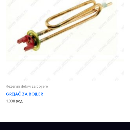
Rezervni delovi za bojlere
GREJAČ ZA BOJLER
1.330
рсд