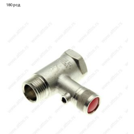
180
рсд