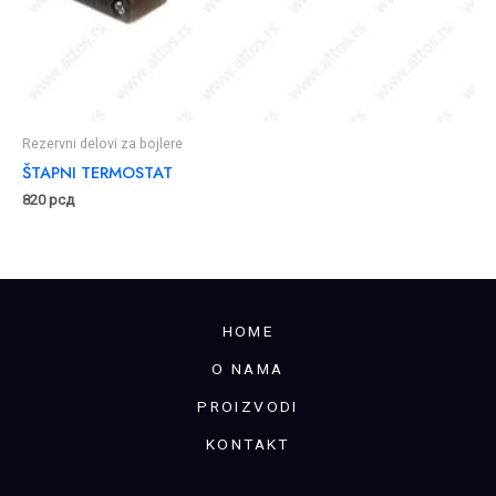
Rezervni delovi za bojlere
ŠTAPNI TERMOSTAT
820
рсд
HOME
O NAMA
PROIZVODI
KONTAKT