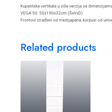
Kupatilska vertikala u više verzija sa dimenzijam
VEGA 50: 50x190x32cm (ŠxVxD)
Frontovi izrađeni od medijapana, korpusi od unive
Related products