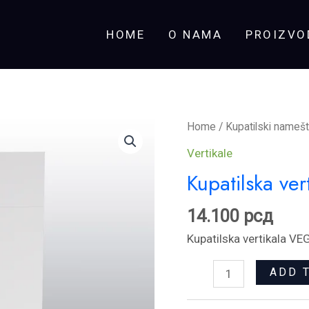
HOME
O NAMA
PROIZVO
Kupatilska
Home
/
Kupatilski namešt
vertikala
Vertikale
VEGA
Kupatilska ve
50
quantity
14.100
рсд
Kupatilska vertikala VE
ADD 