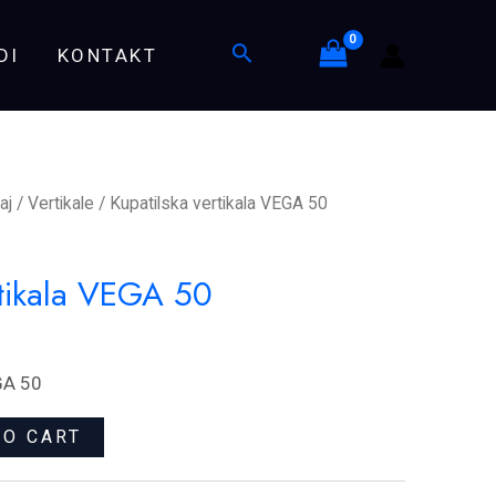
50
Search
DI
KONTAKT
quantity
aj
/
Vertikale
/ Kupatilska vertikala VEGA 50
rtikala VEGA 50
GA 50
TO CART