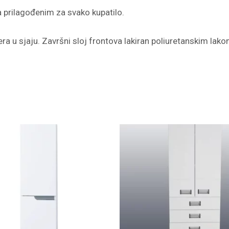
a prilagođenim za svako kupatilo.
ra u sjaju. Završni sloj frontova lakiran poliuretanskim lako