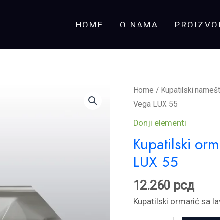
HOME
O NAMA
PROIZVO
Kupatilski
Home
/
Kupatilski namešt
ormarić
Vega LUX 55
sa
Donji elementi
lavaboom
Kupatilski or
-
LUX 55
Vega
LUX
12.260
рсд
55
quantity
Kupatilski ormarić sa 