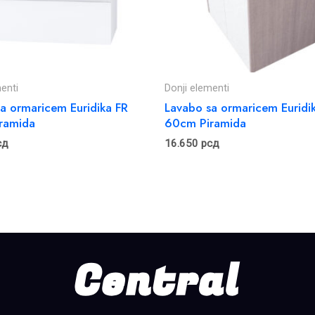
enti
Donji elementi
a ormaricem Euridika FR
Lavabo sa ormaricem Euridi
ramida
60cm Piramida
сд
16.650
рсд