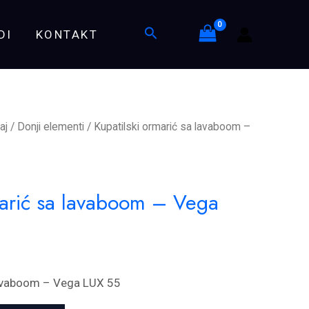
lavaboom
Search
DI
KONTAKT
-
Vega
LUX
55
quantity
aj
/
Donji elementi
/ Kupatilski ormarić sa lavaboom –
marić sa lavaboom – Vega
lavaboom – Vega LUX 55