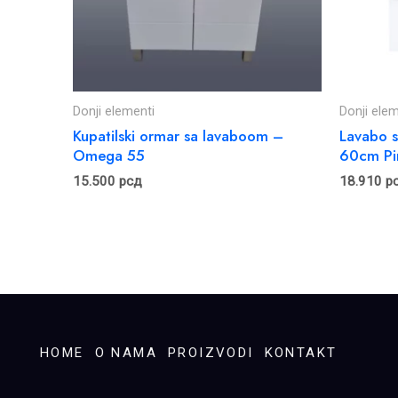
Donji elementi
Donji elem
Kupatilski ormar sa lavaboom –
Lavabo s
Omega 55
60cm Pi
15.500
рсд
18.910
р
HOME
O NAMA
PROIZVODI
KONTAKT