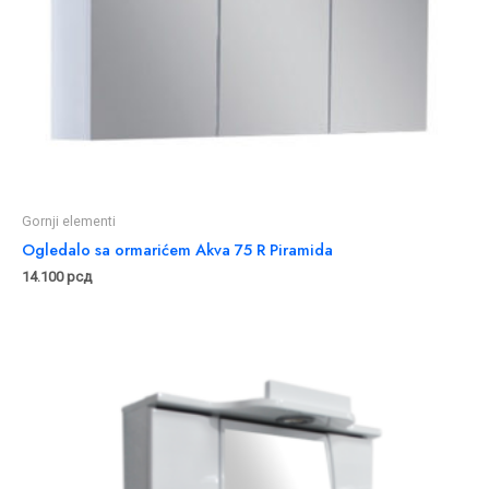
Gornji elementi
Ogledalo sa ormarićem Akva 75 R Piramida
14.100
рсд