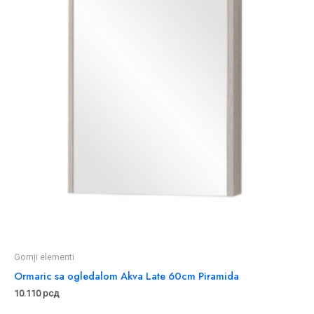
Gornji elementi
Ormaric sa ogledalom Akva Late 60cm Piramida
10.110
рсд