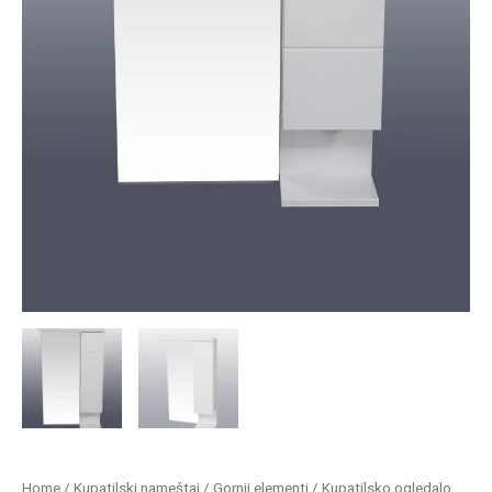
Home
/
Kupatilski nameštaj
/
Gornji elementi
/ Kupatilsko ogledalo