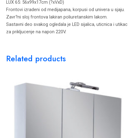
LUX 65: 56x99x17cm (?xVxD)
Frontovi izradeni od medijapana, korpusi od univera u sjaju.
Zavr?ni sloj frontova lakiran poliuretanskim lakom.
Sastavni deo svakog ogledala je LED sijalica, uticnica i utikac
za prikljucenje na napon 220V.
Related products