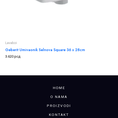
Lavaboi
Geberit Umivaonik Selnova Square 36 x 28cm
3.620
рсд
HOME
O NAMA
PROIZVODI
KONTAKT