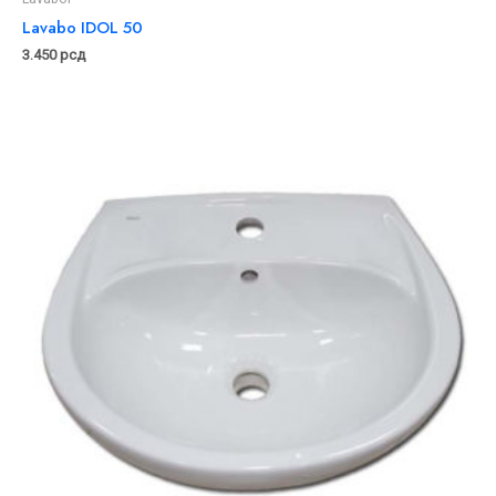
Lavabo IDOL 50
3.450
рсд