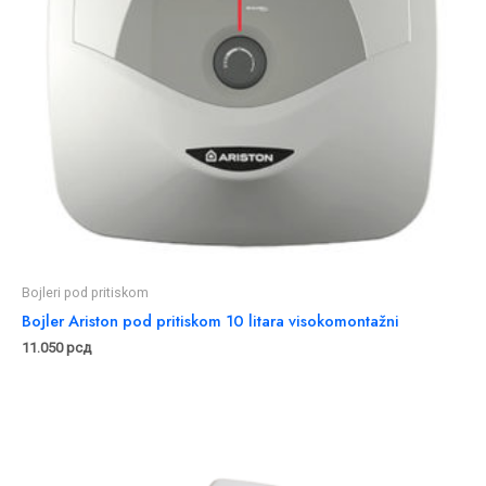
Bojleri pod pritiskom
Bojler Ariston pod pritiskom 10 litara visokomontažni
11.050
рсд