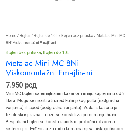
Home
/
Bojleri
/
Bojleri do 10L
/
Bojleri bez pritiska
/ Metalac Mini MC
8Ni Viskomontažni Emajlirani
Bojleri bez pritiska
,
Bojleri do 10L
Metalac Mini MC 8Ni
Viskomontažni Emajlirani
7.950
рсд
Mini MC bojleri sa emajliranim kazanom imaju zapreminu od 8
litara. Mogu se montirati iznad kuhinjskog pulta (nadgradna
varijanta) ili ispod (podgradna varijanta). Voda iz kazana je
fiziološki ispravna i može se koristiti za pripremanje hrane.
Bespritisni bojleri su konstruisani kao protočni (otvoreni)
sistem i predviđeni su za rad u kombinaciji sa niskopritisnom