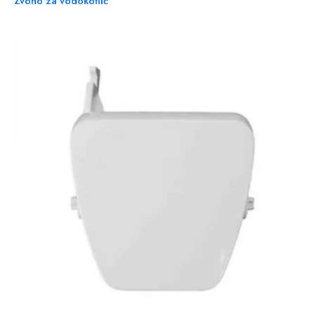
Zvono za vodokotlić