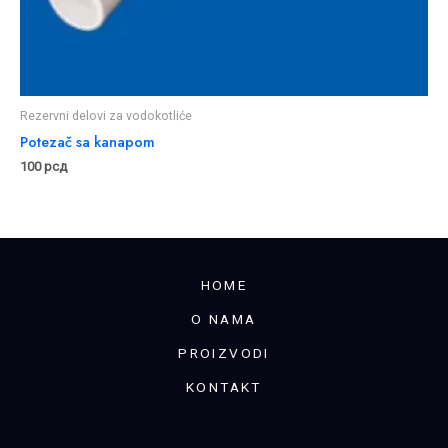
Rezervni delovi za vodokotliće
Potezač sa kanapom
100
рсд
HOME
O NAMA
PROIZVODI
KONTAKT