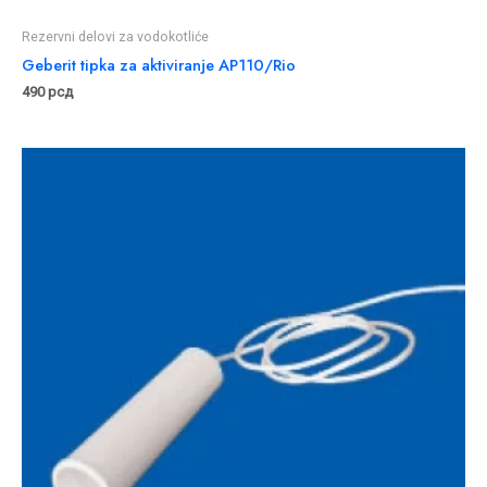
Rezervni delovi za vodokotliće
Geberit tipka za aktiviranje AP110/Rio
490
рсд