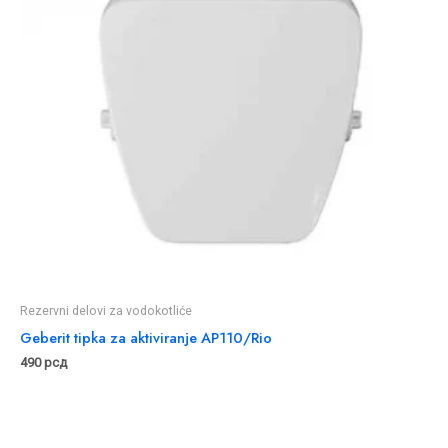
Rezervni delovi za vodokotliće
Geberit tipka za aktiviranje AP110/Rio
490
рсд