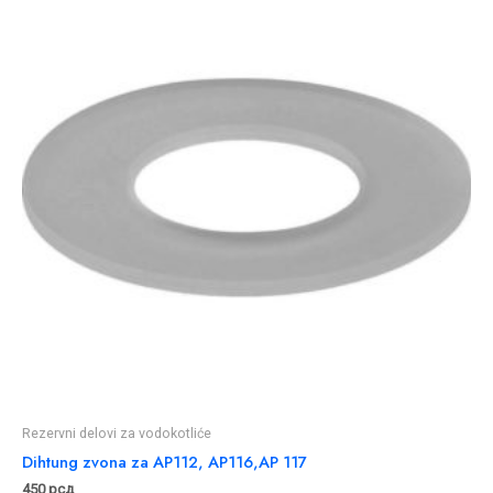
Rezervni delovi za vodokotliće
Dihtung zvona za AP112, AP116,AP 117
450
рсд