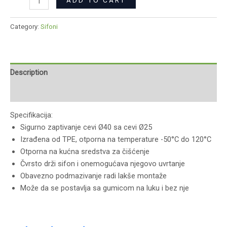
ADD TO CART
Category:
Sifoni
Description
Reviews (0)
Specifikacija:
Sigurno zaptivanje cevi Ø40 sa cevi Ø25
Izrađena od TPE, otporna na temperature -50°C do 120°C
Otporna na kućna sredstva za čišćenje
Čvrsto drži sifon i onemogućava njegovo uvrtanje
Obavezno podmazivanje radi lakše montaže
Može da se postavlja sa gumicom na luku i bez nje