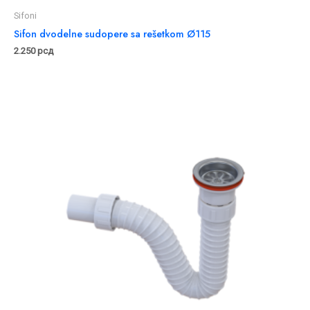
Sifoni
Sifon dvodelne sudopere sa rešetkom Ø115
2.250
рсд