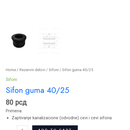
Home
/
Rezervni delovi
/
Sifoni
/ Sifon guma 40/25
Sifoni
Sifon guma 40/25
80
рсд
Primena:
Zaptivanje kanalizacione (odvodne) cevi i cevi sifona