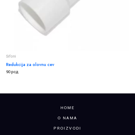
Sifoni
Redukcija za olovnu cev
90
рсд
HOME
O NAMA
PROIZVODI