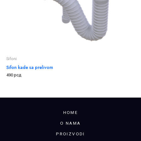
Sifoni
Sifon kade sa prelivom
490
рсд
HOME
O NAMA
PROIZVODI