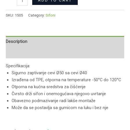
ADD TO CART
SKU:
1505
Category:
Sifoni
Description
Reviews (0)
Specifikacija:
Sigurno zaptivanje cevi Ø50 sa cevi Ø40
Izrađena od TPE, otporna na temperature -50°C do 120°C
Otporna na kućna sredstva za čišćenje
Čvrsto drži sifon i onemogućava njegovo uvrtanje
Obavezno podmazivanje radi lakše montaže
Može da se postavlja sa gumicom na luku i bez nje