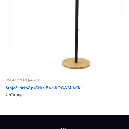
Stojeći držači peškira
Stojeći držač peškira BAMBOO&BLACK
2.970
рсд