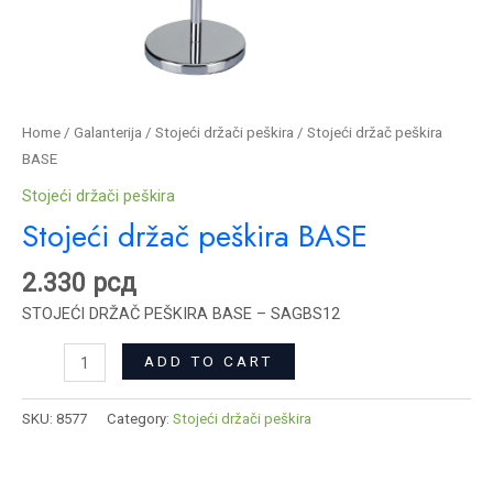
Home
/
Galanterija
/
Stojeći držači peškira
/ Stojeći držač peškira
BASE
Stojeći držači peškira
Stojeći držač peškira BASE
2.330
рсд
STOJEĆI DRŽAČ PEŠKIRA BASE – SAGBS12
ADD TO CART
SKU:
8577
Category:
Stojeći držači peškira