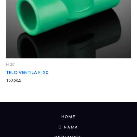
FI 20
TELO VENTILA FI 20
150
рсд
HOME
O NAMA