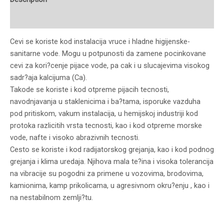
Reviews (0)
Cevi se koriste kod instalacija vruce i hladne higijenske-
sanitarne vode. Mogu u potpunosti da zamene pocinkovane
cevi za kori?cenje pijace vode, pa cak i u slucajevima visokog
sadr?aja kalcijuma (Ca).
Takode se koriste i kod otpreme pijacih tecnosti,
navodnjavanja u staklenicima i ba?tama, isporuke vazduha
pod pritiskom, vakum instalacija, u hemijskoj industriji kod
protoka razlicitih vrsta tecnosti, kao i kod otpreme morske
vode, nafte i visoko abrazivnih tecnosti.
Cesto se koriste i kod radijatorskog grejanja, kao i kod podnog
grejanja i klima uredaja. Njihova mala te?ina i visoka tolerancija
na vibracije su pogodni za primene u vozovima, brodovima,
kamionima, kamp prikolicama, u agresivnom okru?enju , kao i
na nestabilnom zemlji?tu.