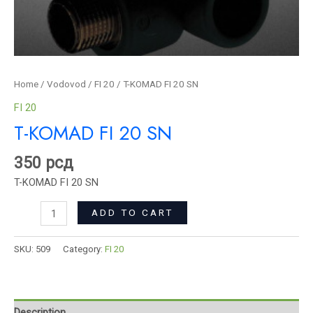
Home
/
Vodovod
/
FI 20
/ T-KOMAD FI 20 SN
FI 20
T-KOMAD FI 20 SN
350
рсд
T-KOMAD FI 20 SN
ADD TO CART
SKU:
509
Category:
FI 20
Description