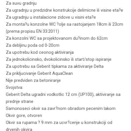
Za suvu gradnju
Za ugradnju u predzidne konstrukcije delimicne ili visine eta?e
Za ugradnju u instalacione zidove u visini eta?e
Za monta?u konzolne WC ?olje sa rastojanjem 18cm ili 23cm
(prema propisu EN 33:2011)
Za konzolni WC sa projektovanom du?inom do 62cm
Za debljinu poda od 0-20cm
Za upotrebu kod ceonog aktiviranja
Za jednokolicinsko, dvokolicinsko ili start/stop ispiranje
Za upotrebu sa Geberit tipkama za aktiviranje Delta
Za prikljucivanje Geberit AquaClean
Nije predviden za betoniranje
Svojstva:
Geberit Delta ugradni vodkotlic 12 cm (UP100), aktiviranje sa
prednje strane
Samonoseci okvir sa zavr?nom obradom pecenim lakom
Okvir gore, otvoren
Okvir sa rupama ? 9 mm za ucvr?cenje u konstrukciji od
drvenih okvira