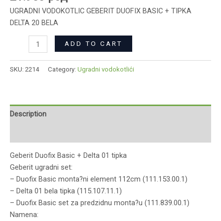
UGRADNI VODOKOTLIC GEBERIT DUOFIX BASIC + TIPKA
DELTA 20 BELA
ADD TO CART
SKU:
2214
Category:
Ugradni vodokotlići
Description
Reviews (0)
Geberit Duofix Basic + Delta 01 tipka
Geberit ugradni set:
– Duofix Basic monta?ni element 112cm (111.153.00.1)
– Delta 01 bela tipka (115.107.11.1)
– Duofix Basic set za predzidnu monta?u (111.839.00.1)
Namena: