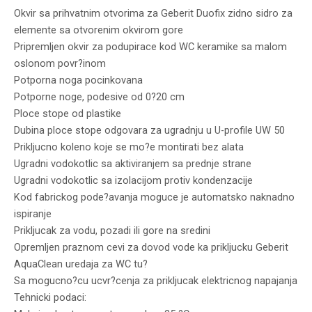
Okvir sa prihvatnim otvorima za Geberit Duofix zidno sidro za
elemente sa otvorenim okvirom gore
Pripremljen okvir za podupirace kod WC keramike sa malom
oslonom povr?inom
Potporna noga pocinkovana
Potporne noge, podesive od 0?20 cm
Ploce stope od plastike
Dubina ploce stope odgovara za ugradnju u U-profile UW 50
Prikljucno koleno koje se mo?e montirati bez alata
Ugradni vodokotlic sa aktiviranjem sa prednje strane
Ugradni vodokotlic sa izolacijom protiv kondenzacije
Kod fabrickog pode?avanja moguce je automatsko naknadno
ispiranje
Prikljucak za vodu, pozadi ili gore na sredini
Opremljen praznom cevi za dovod vode ka prikljucku Geberit
AquaClean uredaja za WC tu?
Sa mogucno?cu ucvr?cenja za prikljucak elektricnog napajanja
Tehnicki podaci: