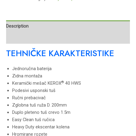
Description
Reviews (0)
TEHNIČKE KARAKTERISTIKE
Jednoručna baterija
Zidna montaža
®
Keramički mešač KEROX
40 HWS
Podesivi usponski tuš
Ručni prebacivač
Zglobna tuš ruža D. 200mm
Duplo pleteno tuš crevo 1.5m
Easy Clean tuš ručica
Heavy Duty ekscentar kolena
Hromirane rozete