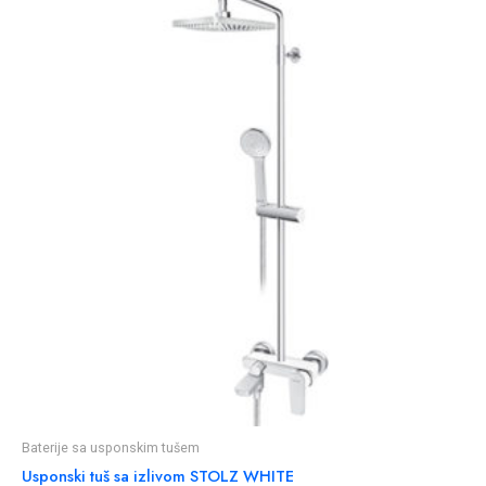
Baterije sa usponskim tušem
Usponski tuš sa izlivom STOLZ WHITE