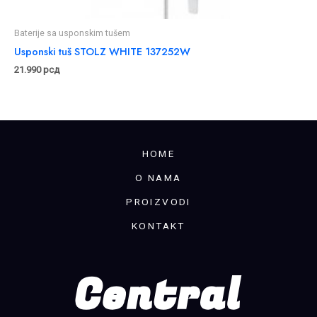
Baterije sa usponskim tušem
Usponski tuš STOLZ WHITE 137252W
21.990
рсд
HOME
O NAMA
PROIZVODI
KONTAKT