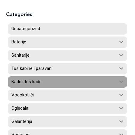
Categories
Uncategorized
Baterije
Sanitarije
Tuš kabine i paravani
Kade i tuš kade
Vodokotlići
Ogledala
Galanterija
Vodovod