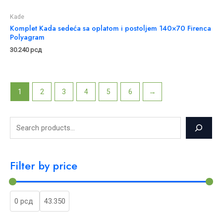
Kade
Komplet Kada sedeća sa oplatom i postoljem 140×70 Firenca
Polyagram
30.240
рсд
1
2
3
4
5
6
→
Filter by price