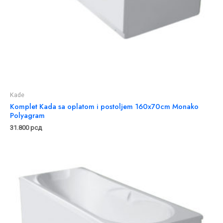
Kade
Komplet Kada sa oplatom i postoljem 160x70cm Monako
Polyagram
31.800
рсд