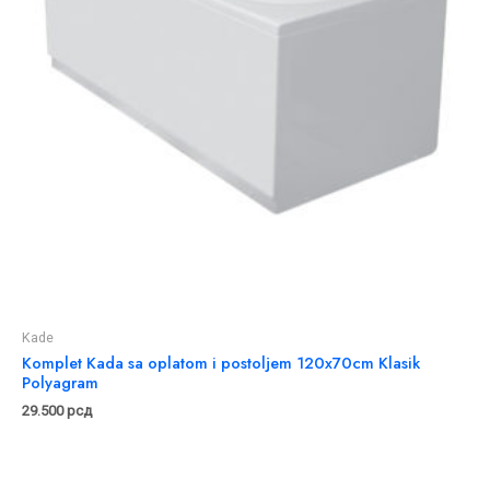
Kade
Komplet Kada sa oplatom i postoljem 120x70cm Klasik
Polyagram
29.500
рсд