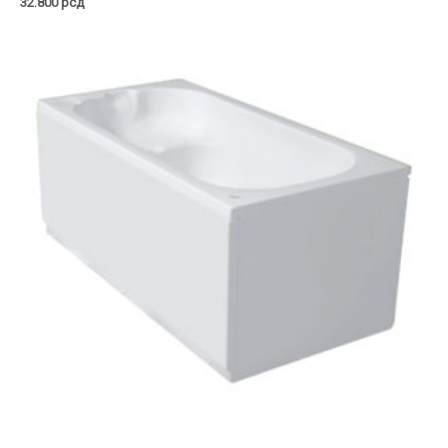
32.800
рсд