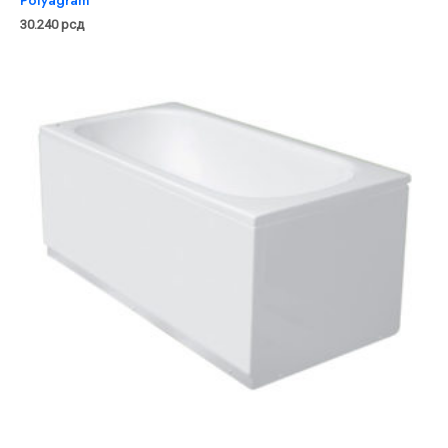
30.240
рсд