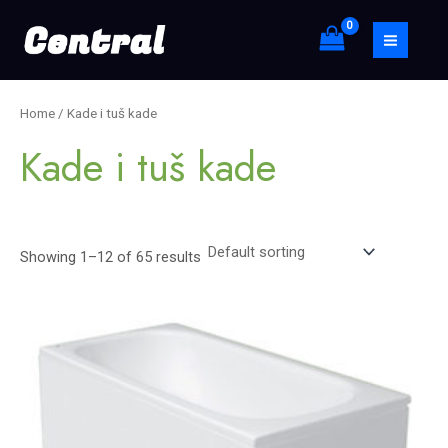
Skip
S
MAIN
to
e
MEN
content
a
r
Home
/ Kade i tuš kade
c
Kade i tuš kade
h
Showing 1–12 of 65 results