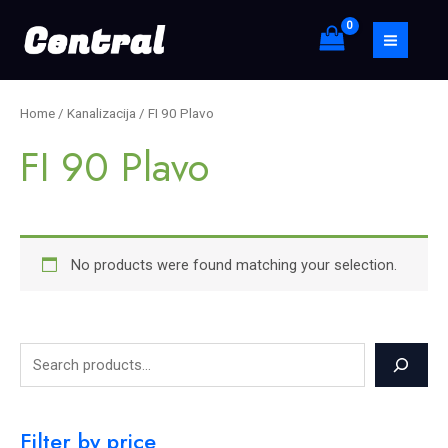
Skip
S
MAIN
to
e
MEN
content
a
r
Home
/
Kanalizacija
/ FI 90 Plavo
c
FI 90 Plavo
h
No products were found matching your selection.
Filter by price