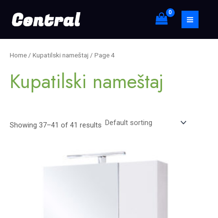
Skip
S
MAIN
to
e
MEN
content
a
r
Home
/
Kupatilski nameštaj
/ Page 4
c
Kupatilski nameštaj
h
Showing 37–41 of 41 results