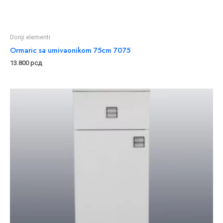
Donji elementi
Ormaric sa umivaonikom 75cm 7075
13.800
рсд