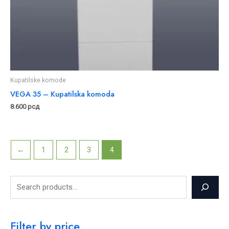
Kupatilske komode
VEGA 35 – Kupatilska komoda
8.600
рсд
←
1
2
3
4
Filter by price