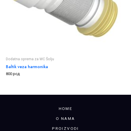
Dodatna oprema za WC Šolju
Baltik veza harmonika
800
рсд
HOME
O NAMA
PROIZVODI