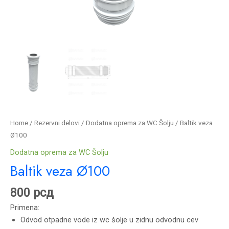
Home
/
Rezervni delovi
/
Dodatna oprema za WC Šolju
/ Baltik veza
Ø100
Dodatna oprema za WC Šolju
Baltik veza Ø100
800
рсд
Primena:
Odvod otpadne vode iz wc šolje u zidnu odvodnu cev