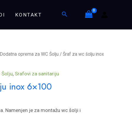
šolju
Search
DI
KONTAKT
inox
6×100
quantity
Dodatna oprema za WC Šolju
/ Šraf za wc šolju inox
 Šolju
,
Srafovi za sanitariju
lju inox 6×100
sa. Namenjen je za montažu wc šolji i