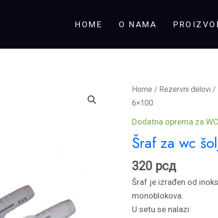
HOME
O NAMA
PROIZVO
Šraf
Home
/
Rezervni delovi
/
za
6×100
wc
Dodatna oprema za WC
šolju
Šraf za wc šo
inox
6×100
320
рсд
quantity
Šraf je izrađen od inok
monoblokova.
U setu se nalazi: