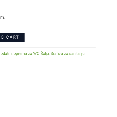
om.
TO CART
odatna oprema za WC Šolju
,
Srafovi za sanitariju