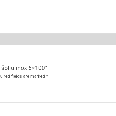
c šolju inox 6×100”
uired fields are marked
*