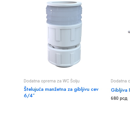
Dodatna oprema za WC Šolju
Dodatna 
Štelujuća manžetna za gibljivu cev
Gibljiva
6/4″
680
рсд