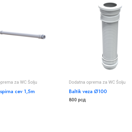
oprema za WC Šolju
Dodatna oprema za WC Šolju
 Ispirna cev 1,5m
Baltik veza Ø100
800
рсд