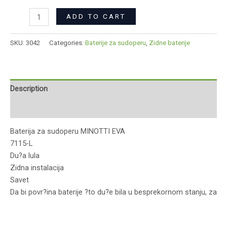
ADD TO CART
SKU:
3042
Categories:
Baterije za sudoperu
,
Zidne baterije
Description
Reviews (0)
Baterija za sudoperu MINOTTI EVA
7115-L
Du?a lula
Zidna instalacija
Savet
Da bi povr?ina baterije ?to du?e bila u besprekornom stanju, za