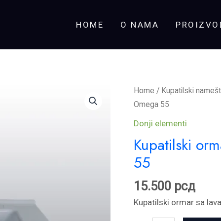
HOME
O NAMA
PROIZVO
Kupatilski
Home
/
Kupatilski namešt
ormar
Omega 55
sa
Donji elementi
lavaboom
Kupatilski o
-
55
Omega
55
15.500
рсд
quantity
Kupatilski ormar sa l