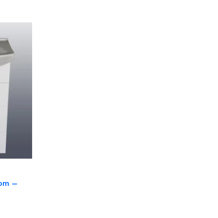
oom –