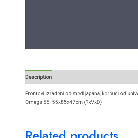
Description
Reviews (0)
Frontovi izradeni od medijapana, korpusi od unive
Omega 55: 55x85x47cm (?xVxD)
Related products