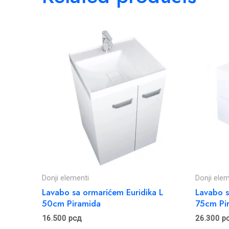
Donji elementi
Donji elem
Lavabo sa ormarićem Euridika L
Lavabo s
50cm Piramida
75cm Pi
16.500
рсд
26.300
р