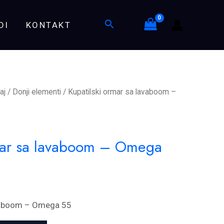
lavaboom
Search
DI
KONTAKT
-
Omega
55
quantity
aj
/
Donji elementi
/ Kupatilski ormar sa lavaboom –
rmar sa lavaboom – Omega
avaboom – Omega 55