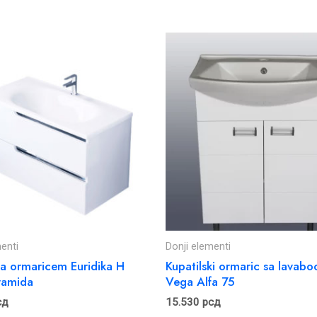
enti
Donji elementi
a ormaricem Euridika H
Kupatilski ormaric sa lavab
ramida
Vega Alfa 75
сд
15.530
рсд