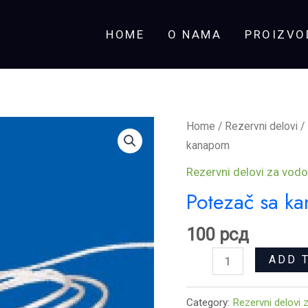
HOME
O NAMA
PROIZVO
Potezač
Home
/
Rezervni delovi
/
sa
kanapom
kanapom
Rezervni delovi za vodo
quantity
Potezač sa k
100
рсд
ADD 
Category:
Rezervni delovi 