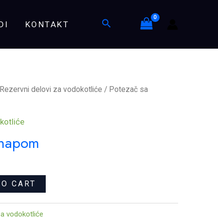
quantity
Search
DI
KONTAKT
Rezervni delovi za vodokotliće
/ Potezač sa
kotliće
anapom
TO CART
za vodokotliće