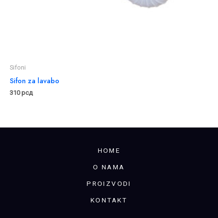
Sifoni
Sifon za lavabo
310
рсд
HOME
O NAMA
PROIZVODI
KONTAKT