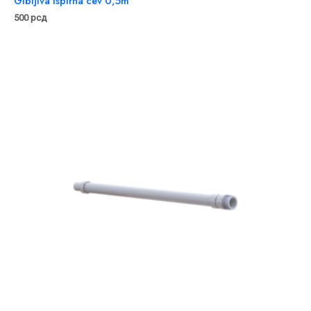
Gibljiva Ispirna cev 0,5m
500
рсд