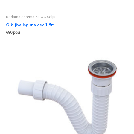
Dodatna oprema za WC Šolju
Gibljiva Ispirna cev 1,5m
680
рсд