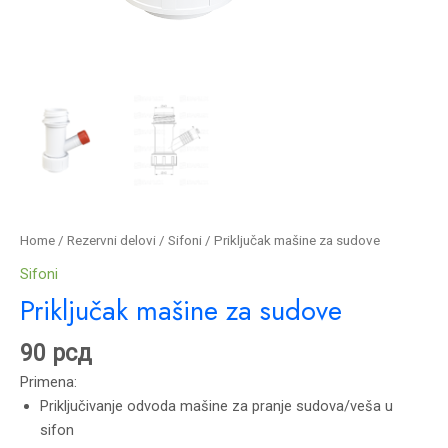
Home
/
Rezervni delovi
/
Sifoni
/ Priključak mašine za sudove
Sifoni
Priključak mašine za sudove
90
рсд
Primena:
Priključivanje odvoda mašine za pranje sudova/veša u
sifon