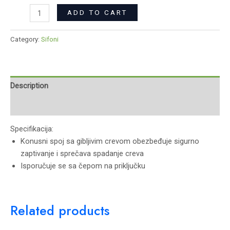
ADD TO CART
Category:
Sifoni
Description
Reviews (0)
Specifikacija:
Konusni spoj sa gibljivim crevom obezbeđuje sigurno
zaptivanje i sprečava spadanje creva
Isporučuje se sa čepom na priključku
Related products