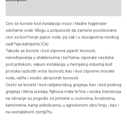
Reviews (0)
Cevi se koriste kod instalacija vruce i hladne higijenske-
sanitarne vode. Mogu u potpunosti da zamene pocinkovane
cevi za kori?cenje pijace vode, pa cak i u slucajevima visokog
sadr?aja kalcijuma (Ca).
Takode se koriste i kod otpreme pijacih tecnosti,
navodnjavanja u staklenicima i ba?tama, isporuke vazduha
pod pritiskom, vakum instalacija, u hemijskoj industriji kod
protoka razlicitih vrsta tecnosti, kao i kod otpreme morske
vode, nafte i visoko abrazivnih tecnosti.
Cesto se koriste i kod radijatorskog grejanja, kao i kod podnog
grejanja i klima uredaja. Njihova mala te?ina i visoka tolerancija
na vibracije su pogodni za primene u vozovima, brodovima,
kamionima, kamp prikolicama, u agresivnom okru?enju , kao i
na nestabilnom zemlji?tu.