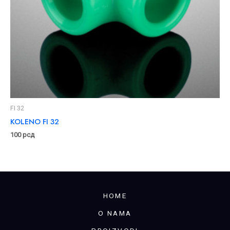
FI 32
KOLENO FI 32
100
рсд
HOME
O NAMA