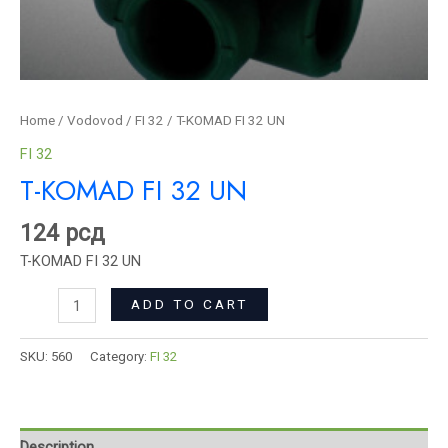
Home
/
Vodovod
/
FI 32
/ T-KOMAD FI 32 UN
FI 32
T-KOMAD FI 32 UN
124
рсд
T-KOMAD FI 32 UN
ADD TO CART
SKU:
560
Category:
FI 32
Description