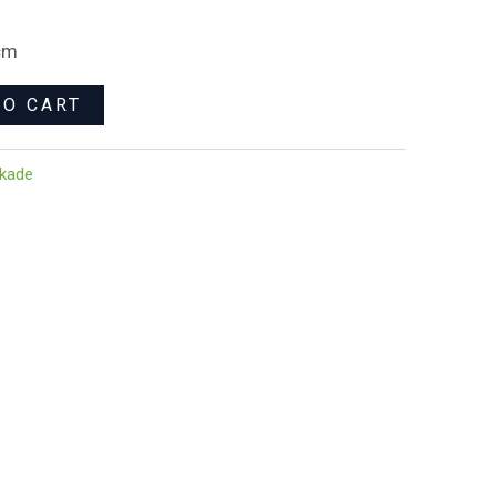
5cm
TO CART
 kade