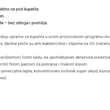
ektno na pod kupatila.
en.
e – bez obloga i postolja.
dnju opreme za kupatila u svom proizvodnom programu ima 
. Akrilne ploče su anti-baktericidne i otporne na UV zračenje
džentom čistiti kadu, ne upotrebljavati abrazivna sredstva k
 vršiti finom pastom za poliranje i mekom krpom.
, univerzalna lepila, koncentrovani vodonik super oksid, koncen
enol.