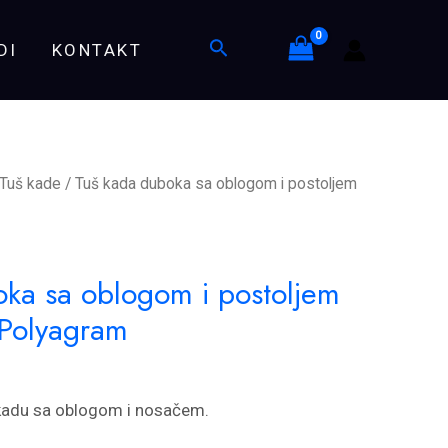
sa
Search
DI
KONTAKT
oblogom
i
postoljem
R90x40.5cm
Polyagram
Tuš kade
/ Tuš kada duboka sa oblogom i postoljem
quantity
oka sa oblogom i postoljem
Polyagram
 kadu sa oblogom i nosačem.