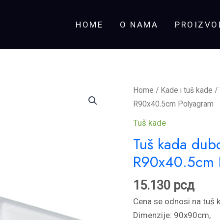
HOME
O NAMA
PROIZVO
Tuš
Home
/
Kade i tuš kade
/
kada
R90x40.5cm Polyagram
duboka
Tuš kade
sa
Tuš kada dub
oblogom
R90x40.5cm 
i
postoljem
15.130
рсд
R90x40.5cm
Polyagram
Cena se odnosi na tuš
quantity
Dimenzije: 90x90cm,