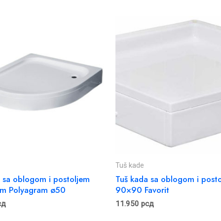
Tuš kade
 sa oblogom i postoljem
Tuš kada sa oblogom i post
m Polyagram ø50
90×90 Favorit
сд
11.950
рсд