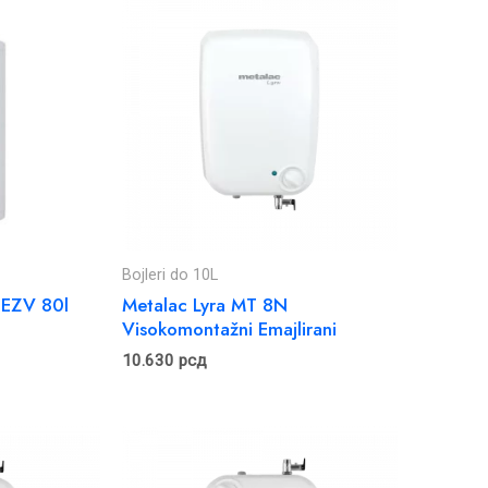
Bojleri do 10L
 EZV 80l
Metalac Lyra MT 8N
Visokomontažni Emajlirani
10.630
рсд