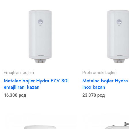
Emajlirani bojleri
Prohromski bojleri
Metalac bojler Hydra EZV 80l
Metalac bojler Hydra
emajllirani kazan
inox kazan
16.300
рсд
23.370
рсд