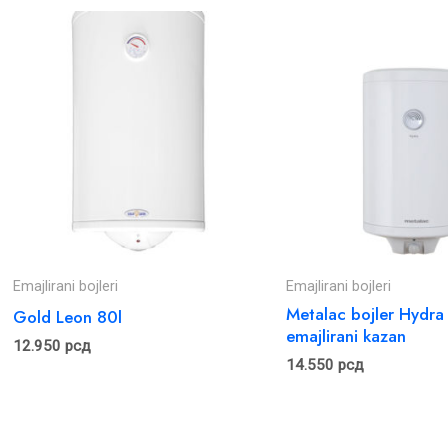
Emajlirani bojleri
Emajlirani bojleri
Metalac bojler Hydra
Gold Leon 80l
emajlirani kazan
12.950
рсд
14.550
рсд