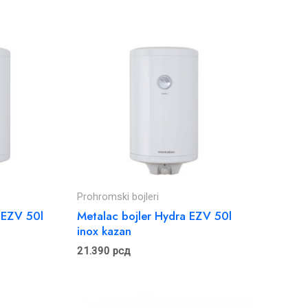
Prohromski bojleri
 EZV 50l
Metalac bojler Hydra EZV 50l
inox kazan
21.390
рсд