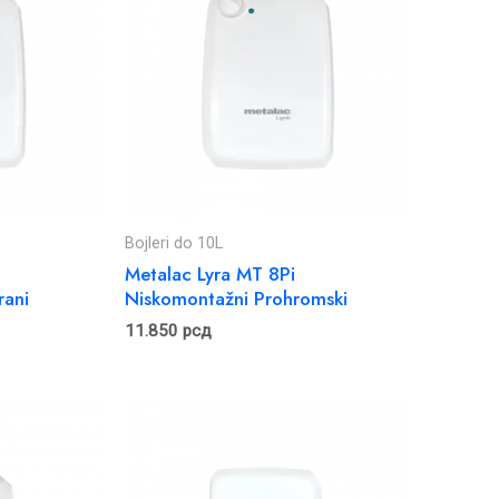
Bojleri do 10L
Metalac Lyra MT 8Pi
rani
Niskomontažni Prohromski
11.850
рсд