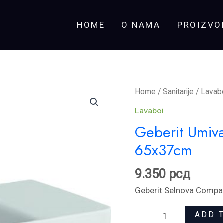
HOME
O NAMA
PROIZVO
Geberit
Home
/
Sanitarije
/
Lavab
Umivaonik
Lavaboi
Selnova
Geberit Umiv
Compact
65x37cm
65x37cm
quantity
9.350
рсд
Geberit Selnova Comp
ADD 