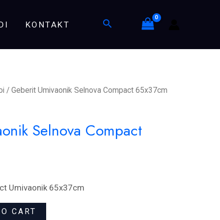
Compact
Search
DI
KONTAKT
65x37cm
quantity
oi
/ Geberit Umivaonik Selnova Compact 65x37cm
aonik Selnova Compact
act Umivaonik 65x37cm
TO CART